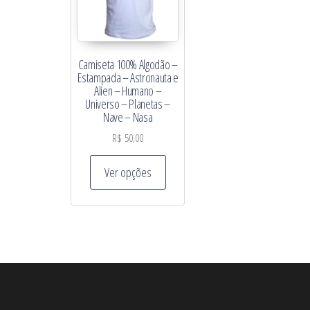
Camiseta 100% Algodão –
Estampada – Astronauta e
Alien – Humano –
Universo – Planetas –
Nave – Nasa
R$
50,00
Este produto tem várias variantes
Ver opções