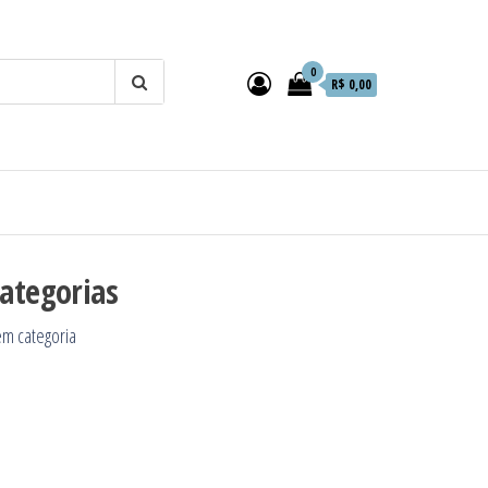
0
R$ 0,00
ategorias
m categoria