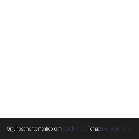
. As opções podem ser escolhidas na página do produto
Orgulhosamente mantido com
WordPress
|
Tema:
Envo eCommerce